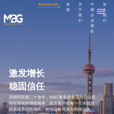
Resources
资
关
中
加
源
于
国
入
我
企
我
们
业
们
团
队
激发增长
稳固信任
深耕阿联酋二十余年，MBG事务所专注为企业提
供可持续的增值服务，助力客户在每一个关键阶
段实现系统性增长。凭借战略视角与精细化执