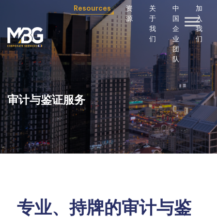
Resources
资
关
中
加
源
于
国
入
我
企
我
们
业
们
团
队
审计与鉴证服务
专业、持牌的审计与鉴