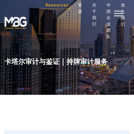
Resources
资
关
中
加
源
于
国
入
我
企
我
们
业
们
团
队
卡塔尔审计与鉴证｜持牌审计服务