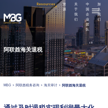
Resources
资
关
中
加
源
于
国
入
我
企
我
们
业
们
团
队
阿联酋海关退税
MBG
>
阿联酋税务咨询
>
海关审计
>
阿联酋海关退税