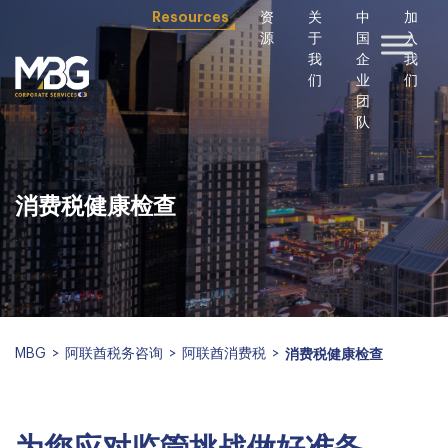
Resources
资
关
中
加
源
于
国
入
我
企
我
们
业
们
团
队
消费税健康检查
MBG
>
阿联酋税务咨询
>
阿联酋消费税
>
消费税健康检查