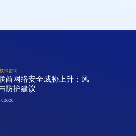
技术咨询
阿联酋直接税
联酋网络安全威胁上升：风
转让定价
与防护建议
阿联酋企
略工具
27, 2026
July 27, 2026