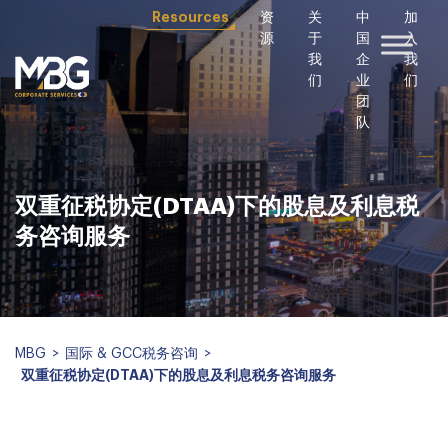
Resources
资
关
中
加
源
于
国
入
我
企
我
们
业
们
团
队
双重征税协定(DTAA)下的股息及利息税
务咨询服务
MBG
>
国际 & GCC税务咨询
>
双重征税协定(DTAA)下的股息及利息税务咨询服务