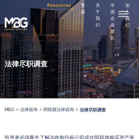
Resources
资
关
中
加
源
于
国
入
我
企
我
们
业
们
团
队
法律尽职调查
MBG
>
法律咨询
>
阿联酋法律咨询
>
法律尽职调查
投资者必须事先了解与收购目标公司或在阿联酋购买资产有